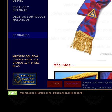
DE PIEL
REGALOS Y
DIPLOMAS
OBJETOS Y ARTICULOS
MASONICOS
ES GRATIS !
Nuevos Arreos !
∴
MANDILES DE
MAESTRO DEL REAA
∴
MANDILES DE LOS
GRADOS 12 Y 14 DEL
REAA
Más infos...
Personaliza tus Arreos
TU NOMBRE BORDADO
SOBRE TU MANDIL, TU
BANDA O TU COLLARIN
Servicio al Cliente
¿Quié
AYUDA
CONTACTO
Sitio.
Nueva pagina !
Seguridad y Confidential
∴
UNA PAGINA DE
freemasoncollection.com
-
francmaconcollection.fr
TESTIMONIOS DE
NUESTROS CLIENTES
Buscamos...
REPRESENTANTES
Contactenos Aqui