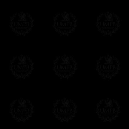
Hacer clic aqui par escribir su mensaje
Pago Online
Francmasón Colección ha elegido
Paypal
sus tarjetas de pago VISA, MASTERCA
PAYPAL. No tenemos en ningún momento co
Los precios son en Euros. Al hacer clic e
precio, un sistema convierte el precio en 
del d�a. Sera facturado en Euros pero su
moneda nacional con el curso del día. No 
Más...
Sera cargado por UMPB, nuestra emprez