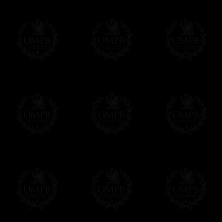
Este artículo puede ser personalizado o
Contactenos, estaremos encantados de d
contact@freemasoncollection.com
Una exclusividad Francmasón Colección
No encontrará estos arreos de alta calida
Colección en conformidad con los requisito
diferentes potencias masónicas..
Entrega
Proponemos 3 tipos de entrega:
- una entrega con seguimiento y aseguram
- una entrega urgente, a la demanda,
- y una entrega gratis pero sin seguimient
Todos nuestros artículos están hechos espe
supuesto, añadir un tiempo de trabajo para
Saber más sobre los tiempos de fabricación
Si es un Regalo...
Nos encargamos de enviarle con un texto 
regalito de nuestra parte). Este servicio es 