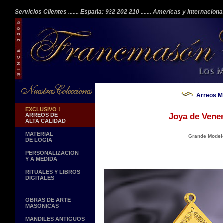
Servicios Clientes
....... España: 932 202 210
....... Americas y internacion
Arreos M
EXCLUSIVO !
ARREOS DE
Joya de Vene
ALTA CALIDAD
MATERIAL
Grande Model
DE LOGIA
PERSONALIZACION
Y A MEDIDA
RITUALES Y LIBROS
DIGITALES
OBRAS DE ARTE
MASONICAS
MANDILES ANTIGUOS