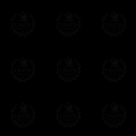
supuesto, añadir un tiempo de trabajo para
Saber más sobre los tiempos de fabricación
Si es un Regalo...
Nos encargamos de enviarle con un texto 
regalito de nuestra parte). Este servicio es 
Hacer clic aqui par escribir su mensaje
Pago Online
Francmasón Colección ha elegido
Paypal
sus tarjetas de pago VISA, MASTERCA
PAYPAL. No tenemos en ningún momento co
Los precios son en Euros. Al hacer clic e
precio, un sistema convierte el precio en 
del d�a. Sera facturado en Euros pero su
moneda nacional con el curso del día. No 
Más...
Sera cargado por UMPB, nuestra emprez