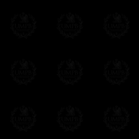
Δ
El Mandil lleva un bolsillo grande en su 
Δ
Todos los mandiles están vienen co un 
usted puede incribir su nombre y su Logia.
conveniencia.
Δ
Todos nuestros diseños son hechos en fu
reglamentos de las potencias masónicos.
Este artículo puede ser personalizado o
Contactenos, estaremos encantados de d
contact@freemasoncollection.com
Una exclusividad Francmasón Colección
No encontrará estos arreos de alta calida
Colección en conformidad con los requisito
diferentes potencias masónicas.
Entrega
Proponemos 3 tipos de entrega:
- una entrega con seguimiento y aseguram