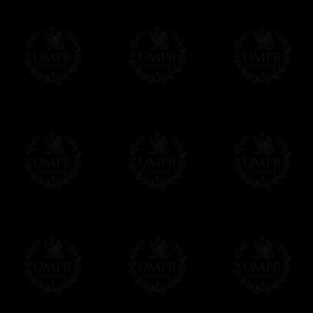
MAS FOTOS...
Δ
Nuestros mandiles están hechos de auté
(Hoy en día, la mayoría de los mandiles ma
palabras para decir vulgar plástico. Otros 
cuero reconstituado. Una vergüenza.)
Δ
Algunos de nuestros modelos están hech
satén sintético). Se debe de saber que to
cordero. Solo hay que pedirlo ...
Δ
Nuestras cintas son de verdadero muar
intensas, reflejos brillantes, calidad incomp
Δ
Nuestros mandiles están bordados a ma
bordados hechos en serie a la máquina y q
plata, magníficos temas, usted apreciará la 
Δ
Las rosetas son rígidas y montadas sob
y perfectos en todas situaciones.
Δ
Los cinturones han sido diseñado para s
sólo un detalle, pero agradecera tener la l
momento de su mandil.
Δ
Si nuestros mandiles tienen una caída 
interno que les fortalece y les da un perfect