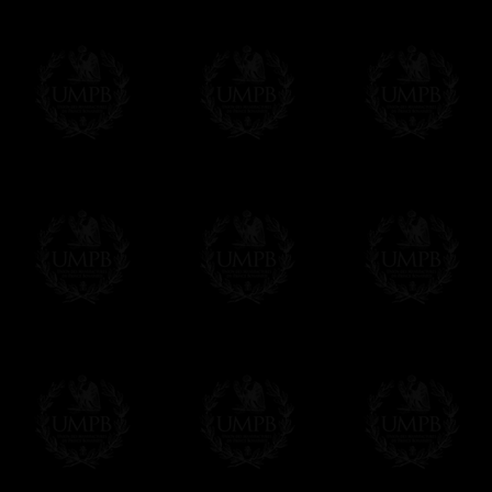
- una entrega urgente, a la demanda,
- y una entrega gratis pero sin seguimient
Todos nuestros artículos están hechos espe
supuesto, añadir un tiempo de trabajo para
Saber más sobre los tiempos de fabricación
Si es un Regalo...
Nos encargamos de enviarle con un texto 
regalito de nuestra parte). Este servicio es 
Hacer clic aqui par escribir su mensaje
Pago Online
Francmasón Colección ha elegido
Paypal
sus tarjetas de pago VISA, MASTERCA
PAYPAL. No tenemos en ningún momento co
Los precios son en Euros. Al hacer clic e
precio, un sistema convierte el precio en 
del d�a. Sera facturado en Euros pero su
moneda nacional con el curso del día. No 
Más...