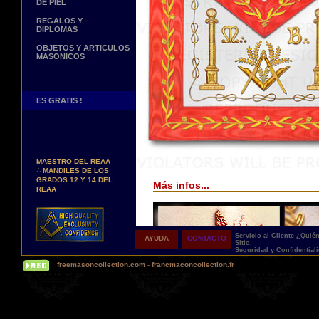
DE PIEL
REGALOS Y
DIPLOMAS
OBJETOS Y ARTICULOS
MASONICOS
ES GRATIS !
Nuevos Arreos !
∴
MANDILES DE
MAESTRO DEL REAA
∴
MANDILES DE LOS
GRADOS 12 Y 14 DEL
Más infos...
REAA
Personaliza tus Arreos
TU NOMBRE BORDADO
SOBRE TU MANDIL, TU
BANDA O TU COLLARIN
Servicio al Cliente
¿Quié
AYUDA
CONTACTO
Sitio.
Nueva pagina !
Seguridad y Confidential
∴
UNA PAGINA DE
freemasoncollection.com
-
francmaconcollection.fr
TESTIMONIOS DE
NUESTROS CLIENTES
Buscamos...
REPRESENTANTES
Contactenos Aqui