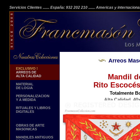
Servicios Clientes
....... España: 932 202 210
....... Americas y internacion
Arreos Mas
EXCLUSIVO !
ARREOS DE
Mandil d
ALTA CALIDAD
Rito Escocés
MATERIAL
DE LOGIA
Totalmente B
PERSONALIZACION
Alta Calidad. 40
Y A MEDIDA
Piel Auténtica
RITUALES Y LIBROS
DIGITALES
OBRAS DE ARTE
MASONICAS
MANDILES ANTIGUOS