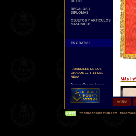
DE PIEL
REGALOS Y
DIPLOMAS
OBJETOS Y ARTICULOS
MASONICOS
ES GRATIS !
Nuevos Arreos !
∴
MANDILES DE
MAESTRO DEL REAA
∴
MANDILES DE LOS
GRADOS 12 Y 14 DEL
REAA
Más inf
Personaliza tus Arreos
TU NOMBRE BORDADO
SOBRE TU MANDIL, TU
BANDA O TU COLLARIN
AYUDA
Nueva pagina !
∴
UNA PAGINA DE
TESTIMONIOS DE
freemasoncollection.com
-
francmacon
NUESTROS CLIENTES
Buscamos...
REPRESENTANTES
Contactenos Aqui