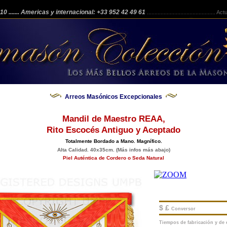
 210
....... Americas y internacional: +33 952 42 49 61
.............................................
Actua
Arreos Masónicos Excepcionales
Mandil de Maestro REAA,
Rito Escocés Antiguo y Aceptado
Totalmente Bordado a Mano. Magnífico.
Alta Calidad. 40x35cm. (Más infos más abajo)
Piel Auténtica de Cordero o Seda Natural
$ £
Conversor
Tiempos de fabricación y de e