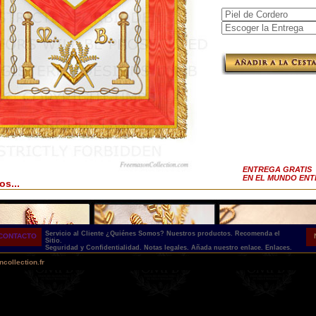
ENTREGA GRATIS
EN EL MUNDO EN
os...
Servicio al Cliente
¿Quiénes Somos?
Nuestros productos.
Recomenda el
CONTACTO
Sitio.
Seguridad y Confidentialidad.
Notas legales.
Añada nuestro enlace.
Enlaces.
collection.fr