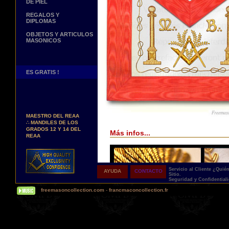
DE PIEL
REGALOS Y
DIPLOMAS
OBJETOS Y ARTICULOS
MASONICOS
ES GRATIS !
Nuevos Arreos !
∴
MANDILES DE
MAESTRO DEL REAA
∴
MANDILES DE LOS
GRADOS 12 Y 14 DEL
Más infos...
REAA
Personaliza tus Arreos
TU NOMBRE BORDADO
SOBRE TU MANDIL, TU
BANDA O TU COLLARIN
Servicio al Cliente
¿Quié
AYUDA
CONTACTO
Sitio.
Nueva pagina !
Seguridad y Confidential
∴
UNA PAGINA DE
freemasoncollection.com
-
francmaconcollection.fr
TESTIMONIOS DE
NUESTROS CLIENTES
Buscamos...
REPRESENTANTES
Contactenos Aqui