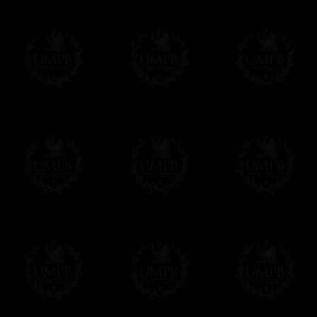
Δ
El Mandil lleva un bolsillo grande en su 
Δ
Todos los mandiles están vienen co un 
usted puede incribir su nombre y su Logia.
conveniencia.
Δ
Todos nuestros diseños son hechos en fu
reglamentos de las potencias masónicos.
Este artículo puede ser personalizado o
Contactenos, estaremos encantados de d
contact@freemasoncollection.com
Una exclusividad Francmasón Colección
No encontrará estos arreos de alta calida
Colección en conformidad con los requisito
diferentes potencias masónicas.
Entrega
Proponemos 3 tipos de entrega:
- una entrega con seguimiento y aseguram