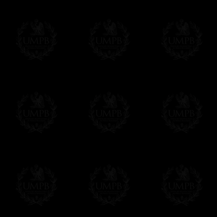
Δ
El Mandil lleva un bolsillo grande en su 
Δ
Todos los mandiles están vienen co un 
usted puede incribir su nombre y su Logia.
conveniencia.
Δ
Todos nuestros diseños son hechos en fu
reglamentos de las potencias masónicos.
Este artículo puede ser personalizado o
Contactenos, estaremos encantados de d
contact@freemasoncollection.com
Una exclusividad Francmasón Colección
No encontrará estos arreos de alta calida
Colección en conformidad con los requisito
diferentes potencias masónicas.
Entrega
Proponemos 3 tipos de entrega:
- una entrega con seguimiento y aseguram