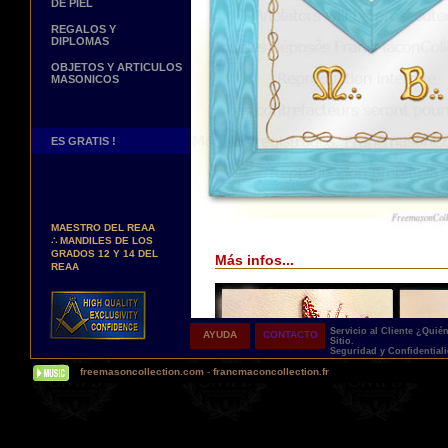
DE PIEL
REGALOS Y
DIPLOMAS
OBJETOS Y ARTICULOS
MASONICOS
ES GRATIS !
Nuevos Arreos !
∴
MANDILES DE
MAESTRO DEL REAA
∴
MANDILES DE LOS
GRADOS 12 Y 14 DEL
Más infos...
REAA
Personaliza tus Arreos
TU NOMBRE BORDADO
SOBRE TU MANDIL, TU
BANDA O TU COLLARIN
Servicio al Cliente
¿Quié
AYUDA
CONTACTO
Sitio.
Nueva pagina !
Seguridad y Confidential
∴
UNA PAGINA DE
freemasoncollection.com
-
francmaconcollection.fr
TESTIMONIOS DE
NUESTROS CLIENTES
Buscamos...
REPRESENTANTES
Contactenos Aqui