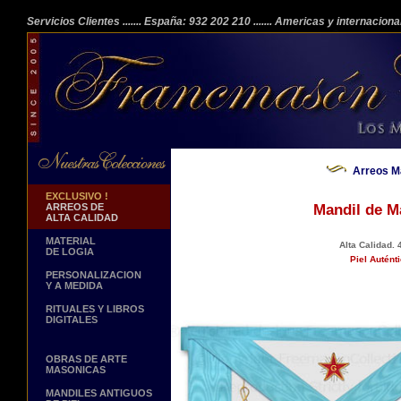
Servicios Clientes
....... España: 932 202 210
....... Americas y internacion
Arreos M
EXCLUSIVO !
ARREOS DE
Mandil de M
ALTA CALIDAD
MATERIAL
Alta Calidad.
DE LOGIA
Piel Autént
PERSONALIZACION
Y A MEDIDA
RITUALES Y LIBROS
DIGITALES
OBRAS DE ARTE
MASONICAS
MANDILES ANTIGUOS