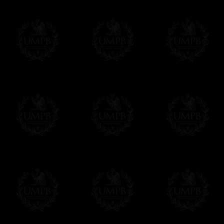
MAS FOTOS...
Δ
Nuestros mandiles están hechos de auté
(Hoy en día, la mayoría de los mandiles ma
palabras para decir vulgar plástico. Otros 
cuero reconstituado. Una vergüenza.)
Δ
Algunos de nuestros modelos están hech
satén sintético). Se debe de saber que to
cordero. Solo hay que pedirlo ...
Δ
Nuestras cintas son de verdadero muar
intensas, reflejos brillantes, calidad incomp
Δ
Nuestros mandiles están bordados a ma
bordados hechos en serie a la máquina y q
plata, magníficos temas, usted apreciará la 
Δ
Las rosetas son rígidas y montadas sob
y perfectos en todas situaciones.
Δ
Los cinturones han sido diseñado para s
sólo un detalle, pero agradecera tener la l
momento de su mandil.
Δ
Si nuestros mandiles tienen una caída 
interno que les fortalece y les da un perfect