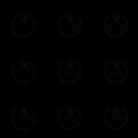
- una entrega urgente, a la demanda,
- y una entrega gratis pero sin seguimient
Todos nuestros artículos están hechos espe
supuesto, añadir un tiempo de trabajo para
Saber más sobre los tiempos de fabricación
Si es un Regalo...
Nos encargamos de enviarle con un texto 
regalito de nuestra parte). Este servicio es 
Hacer clic aqui par escribir su mensaje
Pago Online
Francmasón Colección ha elegido
Paypal
sus tarjetas de pago VISA, MASTERCA
PAYPAL. No tenemos en ningún momento co
Los precios son en Euros. Al hacer clic e
precio, un sistema convierte el precio en 
del d�a. Sera facturado en Euros pero su
moneda nacional con el curso del día. No 
Más...