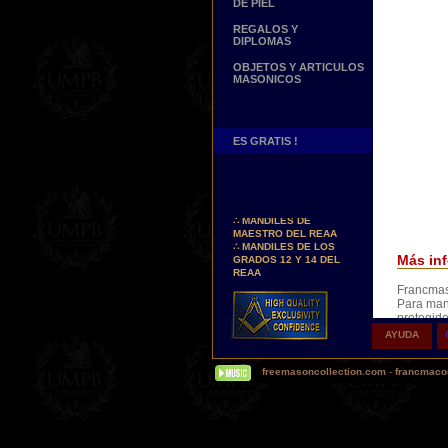
DE PIEL
REGALOS Y
DIPLOMAS
OBJETOS Y ARTICULOS
MASONICOS
ES GRATIS !
Nuevos Arreos !
∴
MANDILES DE
MAESTRO DEL REAA
∴
MANDILES DE LOS
GRADOS 12 Y 14 DEL
Más inf
REAA
Francmas
Personaliza tus Arreos
Para mant
TU NOMBRE BORDADO
protegido
SOBRE TU MANDIL, TU
contraseñ
BANDA O TU COLLARIN
AYUDA
contactar
Nueva pagina !
∴
UNA PAGINA DE
freemasoncollection.com
-
francmacon
TESTIMONIOS DE
e-Ritual
NUESTROS CLIENTES
Son dispo
más pront
Buscamos...
de las ho
REPRESENTANTES
Vienen en