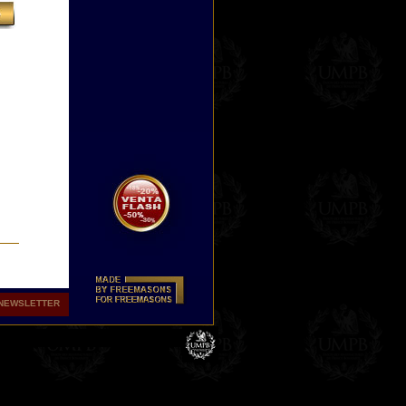
NEWSLETTER
o
ra
os