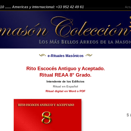
 210
....... Americas y internacional: +33 952 42 49 61
.............................................
Actua
e-Rituales Masónicos
Rito Escocés Antiguo y Aceptado.
Ritual REAA 8° Grado.
Intendente de los Edificios
Ritual en Español
Ritual digital en Word o PDF
$ 