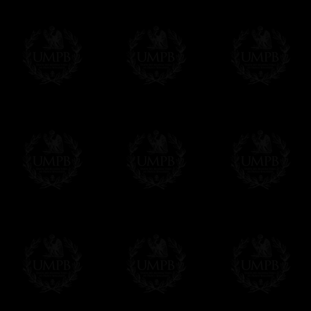
sistemas informáticos. En Word u otro edit
desee.
Si usted tiene problemas de vista (con la 
letras.
Puede buscar por palabra o frase en el tex
sobre un texto.
Naturalmente, puede consultar el texto en 
impresora.
Pago Online
Francmasón Colección ha elegido
Paypal
sus tarjetas de pago VISA, MASTERCA
PAYPAL. No tenemos en ningún momento co
Los precios son en Euros. Al hacer clic e
precio, un sistema convierte el precio en 
del d�a. Sera facturado en Euros pero su
moneda nacional con el curso del día. No 
Más...
Sera cargado por UMPB, nuestra emprez