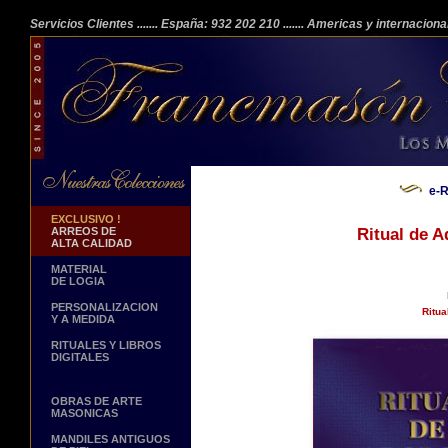
Servicios Clientes
....... España: 932 202 210
....... Americas y internacion
e-R
EXCLUSIVO !
ARREOS DE
Ritual de 
ALTA CALIDAD
MATERIAL
DE LOGIA
PERSONALIZACION
Ritua
Y A MEDIDA
RITUALES Y LIBROS
DIGITALES
OBRAS DE ARTE
MASONICAS
MANDILES ANTIGUOS