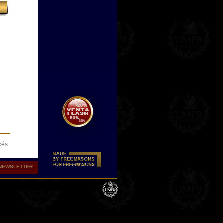
cés
o
ra
NEWSLETTER
os
las
aja