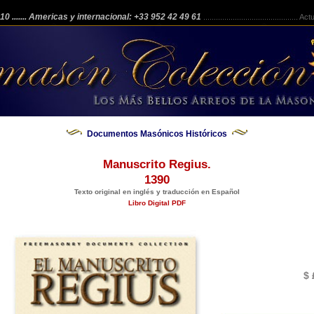
 210
....... Americas y internacional: +33 952 42 49 61
.............................................
Actua
Documentos Masónicos Históricos
Manuscrito Regius.
1390
Texto original en inglés y traducción en Español
Libro Digital PDF
$ 